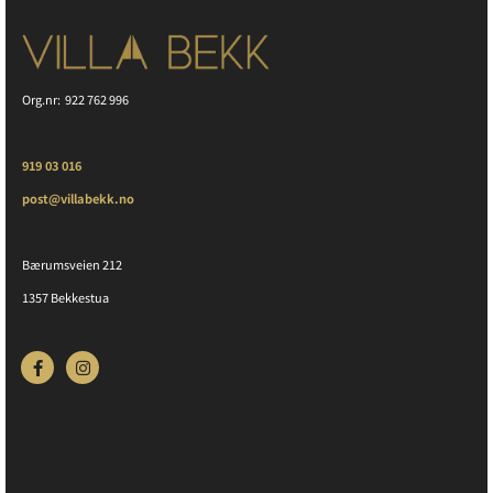
Org.nr: 922 762 996
919 03 016
post@villabekk.no
Bærumsveien 212
1357 Bekkestua