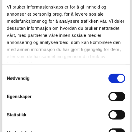
Vi bruker informasjonskapsler for å gi innhold og
Vi ønsker å arrangere hyggelige kvelder som italiensk
annonser et personlig preg, for å levere sosiale
aften med opera, winemakers dinner med mer, se
mediefunksjoner og for å analysere trafikken vår. Vi deler
våre arrangementer under:
dessuten informasjon om hvordan du bruker nettstedet
vårt, med partnerne våre innen sosiale medier,
annonsering og analysearbeid, som kan kombinere den
med annen informasjon du har gjort tilgjengelig for dem,
eller som de har samlet inn gjennom din bruk av
tjenestene deres.
Samtykkevalg
Nødvendig
VINSMAKING - GIRLAN
Egenskaper
TORSDAG 21.MAI - KL 18.00
7 utvalgte viner fra Alt Adige. Lett snacks serveres til
Statistikk
smakingen. Reserver plass:
919 03 016
- 695,- pr.
person